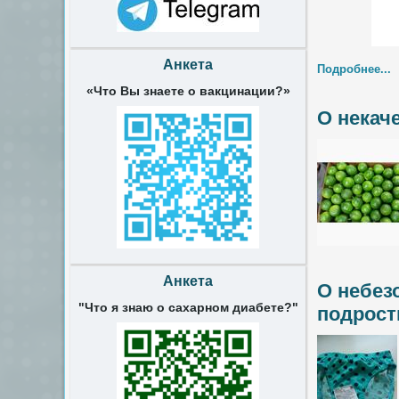
Анкета
Подробнее...
«Что Вы знаете о вакцинации?»
О некач
Анкета
О небез
"Что я знаю о сахарном диабете?"
подрост