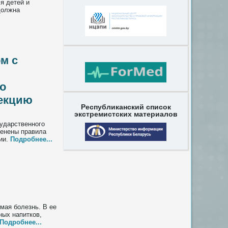
я детей и
должна
м с
о
фекцию
Республиканский список
экстремистских материалов
сударственного
менены правила
ии.
Подробнее...
мая болезнь. В ее
ных напитков,
Подробнее...