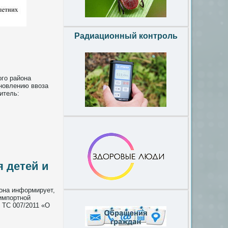
Радиационный контроль
ого района
новлению ввоза
итель:
 детей и
она информирует,
импортной
 ТС 007/2011 «О