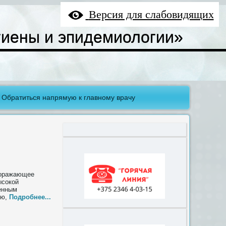
Версия для слабовидящих
гиены и эпидемиологии»
Обратиться напрямую к главному врачу
 поражающее
ысокой
женным
ью,
Подробнее...