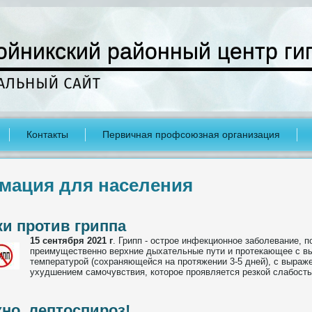
ойникский районный центр ги
Контакты
Первичная профсоюзная организация
мация для населения
и против гриппа
15 сентября 2021 г
.
Грипп - острое инфекционное заболевание,
преимущественно верхние дыхательные пути и протекающее с в
температурой (сохраняющейся на протяжении 3-5 дней), с выра
ухудшением самочувствия, которое проявляется резкой слабост
но, лептоспироз!