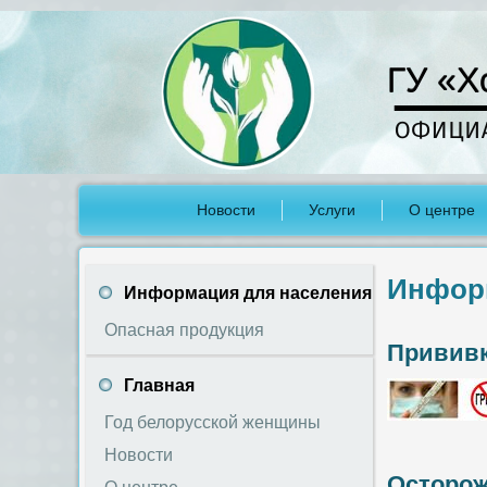
ГУ «Х
Новости
Услуги
О центре
Инфор
Информация для населения
Опасная продукция
Прививк
Главная
Год белорусской женщины
Новости
Осторож