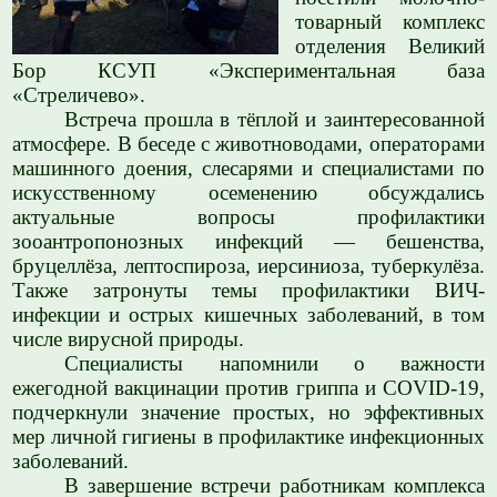
товарный комплекс
отделения Великий
Бор КСУП «Экспериментальная база
«Стреличево».
Встреча прошла в тёплой и заинтересованной
атмосфере. В беседе с животноводами, операторами
машинного доения, слесарями и специалистами по
искусственному осеменению обсуждались
актуальные вопросы профилактики
зооантропонозных инфекций — бешенства,
бруцеллёза, лептоспироза, иерсиниоза, туберкулёза.
Также затронуты темы профилактики ВИЧ-
инфекции и острых кишечных заболеваний, в том
числе вирусной природы.
Специалисты напомнили о важности
ежегодной вакцинации против гриппа и COVID‑19,
подчеркнули значение простых, но эффективных
мер личной гигиены в профилактике инфекционных
заболеваний.
В завершение встречи работникам комплекса