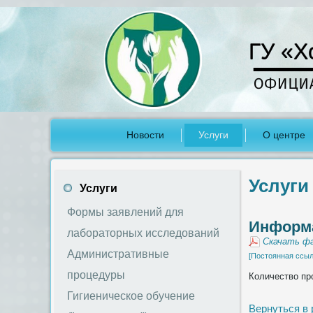
ГУ «Х
Новости
Услуги
О центре
Услуги
Услуги
Формы заявлений для
Информа
лабораторных исследований
Скачать фа
Административные
[Постоянная ссыл
процедуры
Количество пр
Гигиеническое обучение
Вернуться в