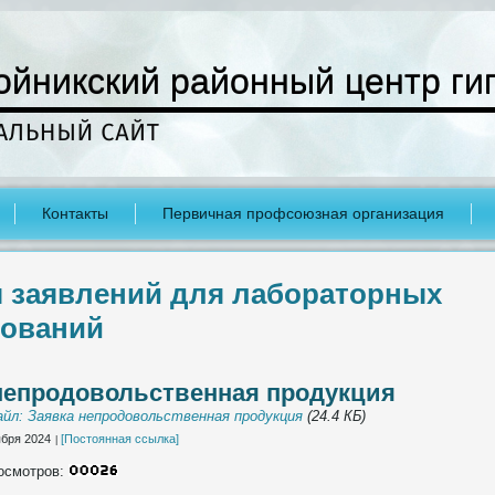
ойникский районный центр ги
Контакты
Первичная профсоюзная организация
 заявлений для лабораторных
дований
непродовольственная продукция
йл: Заявка непродовольственная продукция
(24.4 КБ)
бря 2024
[Постоянная ссылка]
осмотров: