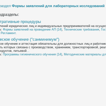
 раздел
Формы заявлений для лабораторных исследований
одразделы:
тративные процедуры
лений юридических лиц и индивидуальных предпринимателей на осуще
ы:
Формы заявлений на проведение АП (14)
,
Технические требования
,
Гос
,
Регламент
.
еское обучение ("санминимум")
кое обучение и аттестация обязательны для должностных лиц и работник
ть которых связана с производством, хранением, транспортировкой, реа
одуктов, питьевой
...
ы:
Программы гигиенического обучения (14)
,
Методические материалы дл