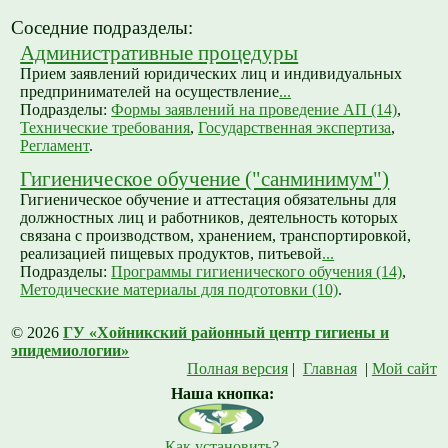
Соседние подразделы:
Административные процедуры
Прием заявлений юридических лиц и индивидуальных
предпринимателей на осуществление
...
Подразделы:
Формы заявлений на проведение АП (14)
,
Технические требования
,
Государственная экспертиза
,
Регламент
.
Гигиеническое обучение ("санминимум")
Гигиеническое обучение и аттестация обязательны для
должностных лиц и работников, деятельность которых
связана с производством, хранением, транспортировкой,
реализацией пищевых продуктов, питьевой
...
Подразделы:
Программы гигиенического обучения (14)
,
Методические материалы для подготовки (10)
.
© 2026
ГУ «Хойникский районный центр гигиены и
эпидемиологии»
Полная версия
|
Главная
|
Мой сайт
Наша кнопка:
Как установить?