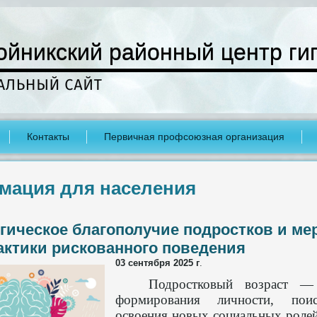
ойникский районный центр ги
Контакты
Первичная профсоюзная организация
мация для населения
гическое благополучие подростков и ме
ктики рискованного поведения
03 сентября 2025 г
.
Подростковый возраст —
формирования личности, по
освоения новых социальных ролей