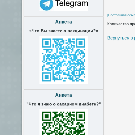
[Постоянная ссыл
Анкета
Количество пр
«Что Вы знаете о вакцинации?»
Вернуться в
Анкета
"Что я знаю о сахарном диабете?"