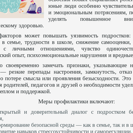
юные люди особенно чувствитель
и эмоциональным потрясениям, п
уделять повышенное вн
ческому здоровью.
факторов может повышать уязвимость подростков:
в семье, трудности в школе, снижение самооценки,
е с личными отношениями, чувство одиночест
ский опыт, психоэмоциональные нарушения и вредные
о своевременно замечать признаки, указывающие 
 — резкие перепады настроения, замкнутость, отка
о потере смысла или проявления безысходности. Эт
я родителей, педагогов и друзей о необходимости удел
еплом и поддержкой.
Меры профилактики включают:
ткрытый и доверительный диалог с подростком б
я,
рмирование безопасной среды — как в семье, так и в 
звитие навыков стрессоустойчивости и саморегуляции,