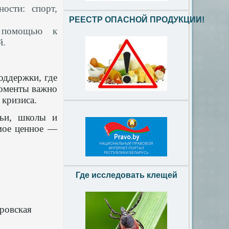
ости: спорт,
РЕЕСТР ОПАСНОЙ ПРОДУКЦИИ!
й помощью к
й.
оддержки, где
моменты важно
 кризиса.
мьи, школы и
амое ценное —
Где исследовать клещей
ская