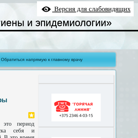
Версия для слабовидящих
гиены и эпидемиологии»
Обратиться напрямую к главному врачу
ры
 это период
иска себя и
. В это время