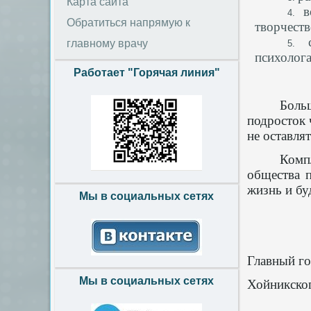
Карта сайта
в
Обратиться напрямую к
творчеств
главному врачу
психолога
Работает "Горячая линия"
Боль
подросток 
не оставля
Комп
общества 
жизнь и б
Мы в социальных сетях
Главный го
Мы в социальных сетях
Хойн