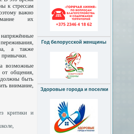
ны к стрессам
оэтому важно
имание их
 напряжённые
 переживания,
Год белорусской женщины
ва, а также
 привычки.
на возможные
з от общения,
о должны быть
ить внимание,
Здоровые города и поселки
ез критики и
школе,