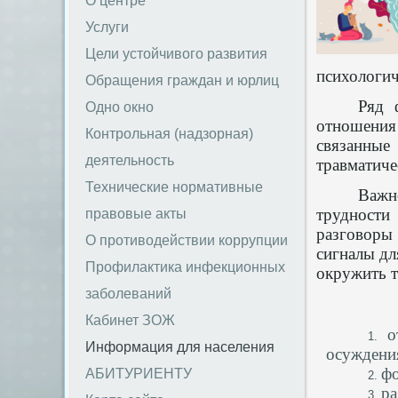
О центре
Услуги
Цели устойчивого развития
психологи
Обращения граждан и юрлиц
Ряд 
Одно окно
отношения 
Контрольная (надзорная)
связанны
деятельность
травматиче
Технические нормативные
Важн
трудности
правовые акты
разговоры 
О противодействии коррупции
сигналы дл
Профилактика инфекционных
окружить т
заболеваний
Кабинет ЗОЖ
о
Информация для населения
осуждени
фо
АБИТУРИЕНТУ
ра