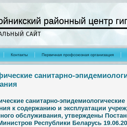
ойникский районный центр ги
Контакты
Первичная профсоюзная организация
ические санитарно-эпидемиологи
ания
ческие санитарно-эпидемиологические
ния к содержанию и эксплуатации учре
ного обслуживания, утверждены Поста
Министров Республики Беларусь 19.06.2