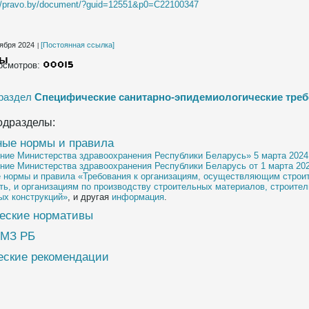
://pravo.by/document/?guid=12551&p0=C22100347
ября 2024
[Постоянная ссылка]
ты
осмотров:
 раздел
Специфические санитарно-эпидемиологические тре
одразделы:
ные нормы и правила
ние Министерства здравоохранения Республики Беларусь» 5 марта 2024 
ние Министерства здравоохранения Республики Беларусь от 1 марта 20
 нормы и правила «Требования к организациям, осуществляющим строи
ть, и организациям по производству строительных материалов, строите
ых конструкций»
, и другая
информация
.
еские нормативы
 МЗ РБ
еские рекомендации