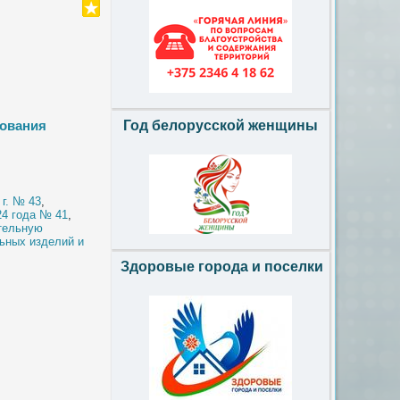
бования
Год белорусской женщины
г. № 43
,
24 года № 41
,
тельную
льных изделий и
Здоровые города и поселки