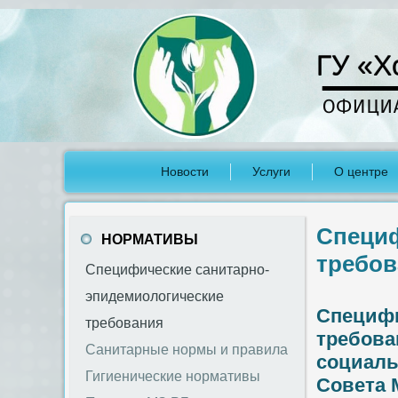
ГУ «Х
Новости
Услуги
О центре
Специф
НОРМАТИВЫ
требов
Специфические санитарно-
эпидемиологические
Специфи
требования
требова
Санитарные нормы и правила
социаль
Гигиенические нормативы
Совета 