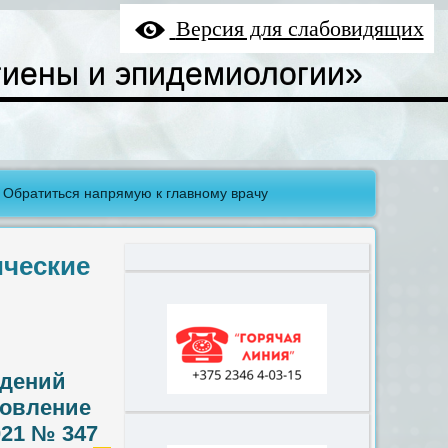
Версия для слабовидящих
гиены и эпидемиологии»
Обратиться напрямую к главному врачу
ческие
ждений
новление
021 № 347