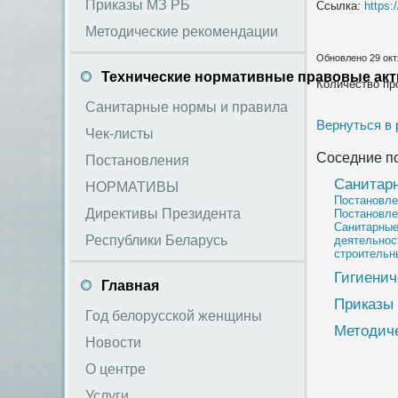
Приказы МЗ РБ
Ссылка:
https
Методические рекомендации
Обновлено 29 окт
Технические нормативные правовые ак
Количество пр
Санитарные нормы и правила
Вернуться в
Чек-листы
Соседние п
Постановления
Санитар
НОРМАТИВЫ
Постановле
Директивы Президента
Постановле
Санитарные
Республики Беларусь
деятельнос
строительн
Гигиенич
Главная
Приказы
Год белорусской женщины
Методич
Новости
О центре
Услуги