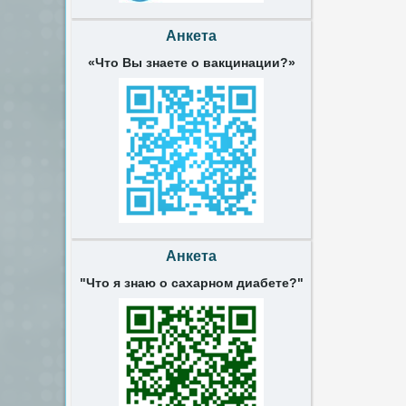
Анкета
«Что Вы знаете о вакцинации?»
Анкета
"Что я знаю о сахарном диабете?"