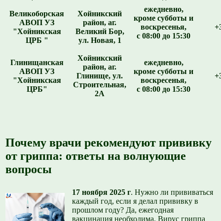
ежедневно,
Великоборская
Хойникский
кроме субботы и
АВОП УЗ
район, аг.
воскресенья,
+
"Хойникская
Великий Бор,
с 08:00 до 15:30
ЦРБ "
ул. Новая, 1
Хойникский
Глинищанская
ежедневно,
район, аг.
АВОП УЗ
кроме субботы и
Глинище, ул.
+
"Хойникская
воскресенья,
Строительная,
ЦРБ"
с 08:00 до 15:30
2А
Почему врачи рекомендуют прививку
от гриппа: ответы на волнующие
вопросы
17 ноября 2025 г
.
Нужно ли прививаться
каждый год, если я делал прививку в
прошлом году? Да, ежегодная
вакцинация необходима. Вирус гриппа