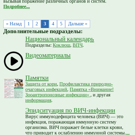
вызывая поражение различных органов и систем.
Подробнее...
« Назад
1
2
3
4
5
Дальше »
Дополнительные подразделы:
Национальный календарь
Подразделы:
Коклюш
,
ВПЧ
.
Видеоматериалы
Памятки
Защита от кори
,
Профилактика природно-
очаговых инфекций
,
Памятка «Внимание!
Зооантропонозные инфекции»
, и другая
информация
.
Эпидситуация по ВИЧ-инфекции
Вирус иммунодефицита человека (ВИЧ) — это
инфекция, поражающая иммунную систему
организма. ВИЧ поражает белые клетки крови,
что приводит к ослаблению иммунной системы.
...