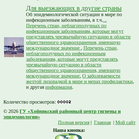
Для выезжающих в другие страны
Об эпидемиологической ситуации в мире по
инфекционным заболеваниям, в т.ч.
...
Перечень стран, неблагополучных по
инфекционным заболеваниям, которые могут
представлять чрезвычайную ситуацию в области
общественного здравоохранения, имеющую
международное значение
,
Перечень стран,
неблагополучных по инфекционным
заболеваниям, которые могут представлять
чрезвычайную ситуацию в области
общественного здравоохранения, имеющую
международное значение
,
О заболеваемости
желтой лихорадкой в мире и мерах профилактики
,
и другая
информация
.
Количество просмотров:
© 2026
ГУ «Хойникский районный центр гигиены и
эпидемиологии»
Полная версия
|
Главная
|
Мой сайт
Наша кнопка: