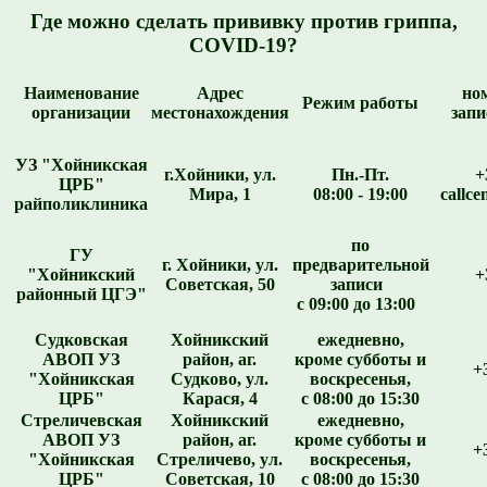
Где можно сделать прививку против гриппа,
COVID-19?
Наименование
Адрес
но
Режим работы
организации
местонахождения
запи
УЗ "Хойникская
г.Хойники, ул.
Пн.-Пт.
+
ЦРБ"
Мира, 1
08:00 - 19:00
callc
райполиклиника
по
ГУ
г. Хойники, ул.
предварительной
"Хойникский
+
Советская, 50
записи
районный ЦГЭ"
с 09:00 до 13:00
Судковская
Хойникский
ежедневно,
АВОП УЗ
район, аг.
кроме субботы и
+
"Хойникская
Судково, ул.
воскресенья,
ЦРБ"
Карася, 4
с 08:00 до 15:30
Стреличевская
Хойникский
ежедневно,
АВОП УЗ
район, аг.
кроме субботы и
+
"Хойникская
Стреличево, ул.
воскресенья,
ЦРБ"
Советская, 10
с 08:00 до 15:30